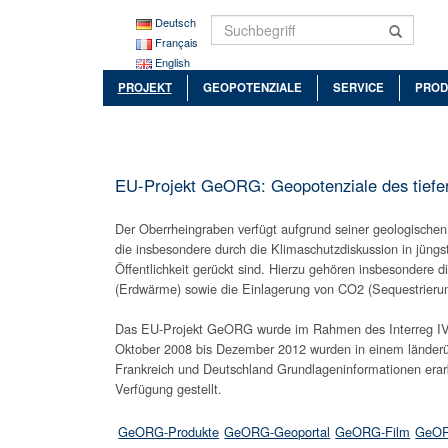
Deutsch
Français
English
PROJEKT
GEOPOTENZIALE
SERVICE
PROD
EU-Projekt GeORG: Geopotenziale des tiefe
Der Oberrheingraben verfügt aufgrund seiner geologischen
die insbesondere durch die Klimaschutzdiskussion in jüng
Öffentlichkeit gerückt sind. Hierzu gehören insbesondere 
(Erdwärme) sowie die Einlagerung von CO2 (Sequestrierun
Das EU-Projekt GeORG wurde im Rahmen des Interreg IV-
Oktober 2008 bis Dezember 2012 wurden in einem länderüb
Frankreich und Deutschland Grundlageninformationen erarb
Verfügung gestellt.
GeORG-Produkte
GeORG-Geoportal
GeORG-Film
GeOR