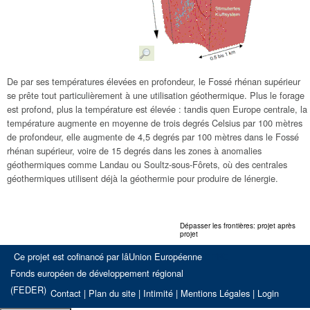
De par ses températures élevées en profondeur, le Fossé rhénan supérieur
se prête tout particulièrement à une utilisation géothermique. Plus le forage
est profond, plus la température est élevée : tandis quen Europe centrale, la
température augmente en moyenne de trois degrés Celsius par 100 mètres
de profondeur, elle augmente de 4,5 degrés par 100 mètres dans le Fossé
rhénan supérieur, voire de 15 degrés dans les zones à anomalies
géothermiques comme Landau ou Soultz-sous-Fôrets, où des centrales
géothermiques utilisent déjà la géothermie pour produire de lénergie.
Dépasser les frontières: projet après
projet
Ce projet est cofinancé par lâUnion Européenne
EFRE
Fonds européen de développement régional
(FEDER)
Contact
|
Plan du site
|
Intimité
|
Mentions Légales
|
Login